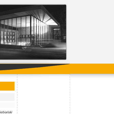
ading
ebiański