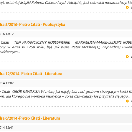
y), ostatniej książki Roberta Calassa (wyd. Adelphi), jest człowiek metamorfozy, któr
ra 5/2016- Pietro Citati - Publicystyka
016 13:12
o Citati TEN PARANOICZNY ROBESPIERRE MAXIMILIEN-MARIE-ISIDORE ROBE
ony w Arras w 1758 roku, był, jak pisze Peter McPhee[1], najbardziej uwiel
awidzonym...
ra 12/2014 -Pietro Citati - Literatura
014 13:02
o Citati GRÓB KAWAFISA W miarę jak mijają lata nad grobem strzegącym kości Ka
m, dla którego nie wymyślił inskrypcji – coraz dziwniejszy los przytrafia się jego...
ra 6/2014 -Pietro Citati - Literatura
014 12:41