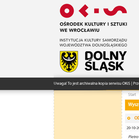
Uwaga! To jest archiwalna kopia serwisu OKiS | Prz
Start
Wysz
OD
20-10-2
Pietr