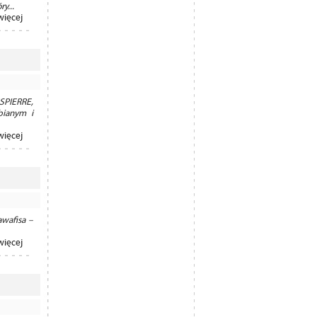
y...
więcej
SPIERRE,
bianym i
więcej
wafisa –
więcej