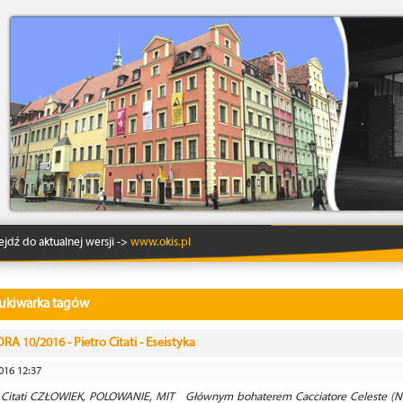
Lo
ejdź do aktualnej wersji ->
www.okis.pl
ukiwarka tagów
RA 10/2016 - Pietro Citati - Eseistyka
016 12:37
o Citati CZŁOWIEK, POLOWANIE, MIT Głównym bohaterem Cacciatore Celeste (Ni