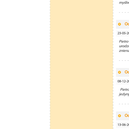
myśliw
Od
23-05-2
Pietr
urodz
znien
Od
08-12-2
Pietr
jedyny
Od
13-06-2