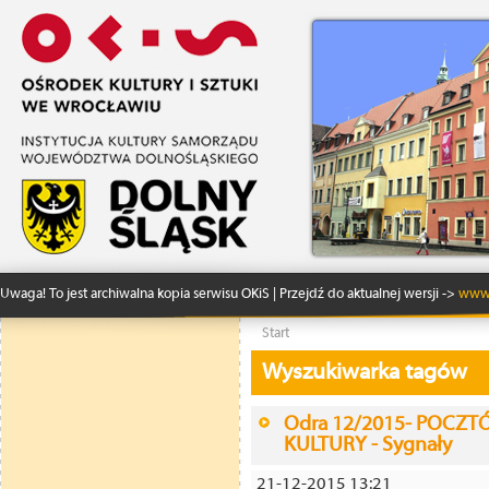
Uwaga! To jest archiwalna kopia serwisu OKiS | Przejdź do aktualnej wersji ->
www.
Start
Wyszukiwarka tagów
Odra 12/2015- POCZT
KULTURY - Sygnały
21-12-2015 13:21