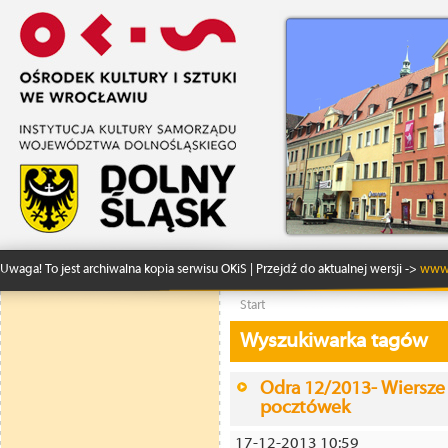
Uwaga! To jest archiwalna kopia serwisu OKiS | Przejdź do aktualnej wersji ->
www.
Start
Wyszukiwarka tagów
Odra 12/2013- Wiersze
pocztówek
17-12-2013 10:59