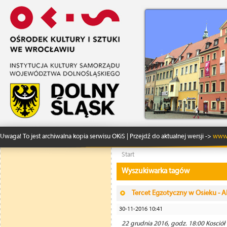
Uwaga! To jest archiwalna kopia serwisu OKiS | Przejdź do aktualnej wersji ->
www.
Start
Wyszukiwarka tagów
Tercet Egzotyczny w Osieku - A
30-11-2016 10:41
22 grudnia 2016, godz. 18:00 Kosció