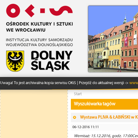
Uwaga! To jest archiwalna kopia serwisu OKiS | Przejdź do aktualnej wersji ->
www.
Start
Wyszukiwarka tagów
Wystawa PLIVA & ŁABIŃSKI w Kr
06-12-2016 11:11
Wernisaż: 15.12.2016, godz. 17:00Ce