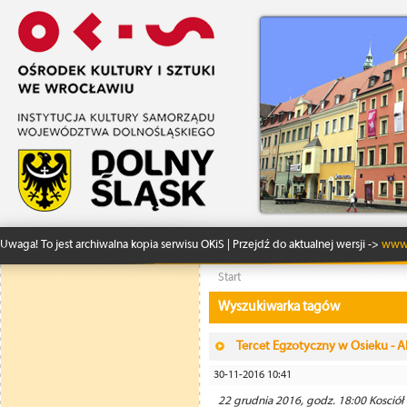
Uwaga! To jest archiwalna kopia serwisu OKiS | Przejdź do aktualnej wersji ->
www.
Start
Wyszukiwarka tagów
Tercet Egzotyczny w Osieku - A
30-11-2016 10:41
22 grudnia 2016, godz. 18:00 Kosció