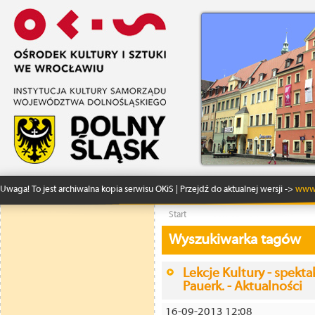
Uwaga! To jest archiwalna kopia serwisu OKiS | Przejdź do aktualnej wersji ->
www.
Start
Wyszukiwarka tagów
Lekcje Kultury - spekt
Pauerk. - Aktualności
16-09-2013 12:08