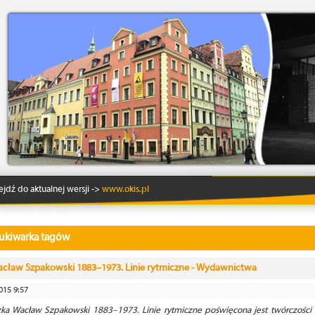
Lo
ejdź do aktualnej wersji ->
www.okis.pl
ukiwarka tagów
cław Szpakowski 1883–1973. Linie rytmiczne - Wydawnictwa
015 9:57
ka Wacław Szpakowski 1883–1973. Linie rytmiczne poświęcona jest twórczości