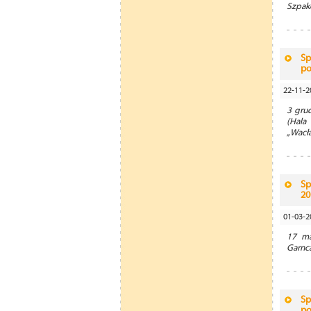
Szpako
Sp
po
22-11-2
3 gru
(Hala
„Wacła
Sp
20
01-03-2
17 ma
Garnca
Sp
po