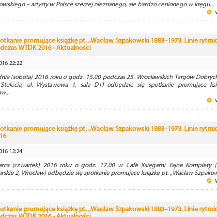
wskiego – artysty w Polsce szerzej nieznanego, ale bardzo cenionego w kręgu...
otkanie promujące książkę pt. „Wacław Szpakowski 1883–1973. Linie rytmi
dczas WTDK 2016 - Aktualności
016 22:22
dnia (sobota) 2016 roku o godz. 15.00 podczas 25. Wrocławskich Targów Dobrych
 Stulecia, ul. Wystawowa 1, sala D1) odbędzie się spotkanie promujące ksi
w...
otkanie promujące książkę pt. „Wacław Szpakowski 1883–1973. Linie rytmic
16
016 12:24
rca (czwartek) 2016 roku o godz. 17.00 w Café Księgarni Tajne Komplety (P
rskie 2, Wrocław) odbędzie się spotkanie promujące książkę pt. „Wacław Szpakows
otkanie promujące książkę pt. „Wacław Szpakowski 1883–1973. Linie rytmi
dczas WTDK 2016 - Aktualności