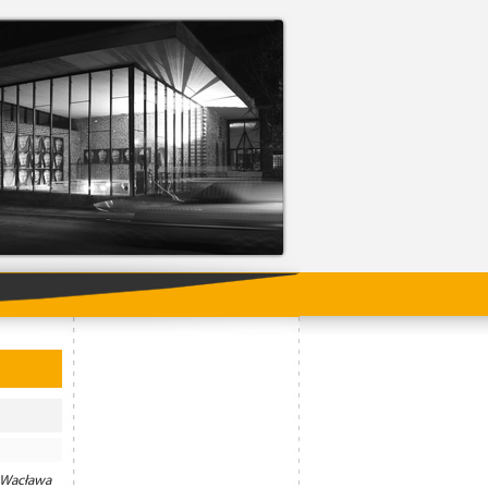
ading
 Wacława