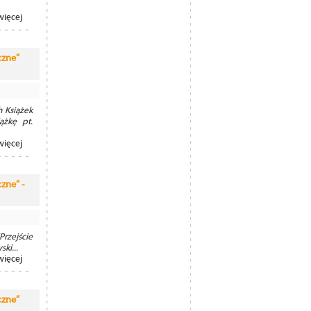
więcej
czne”
 Książek
ążkę pt.
więcej
zne” -
rzejście
ki...
więcej
czne”