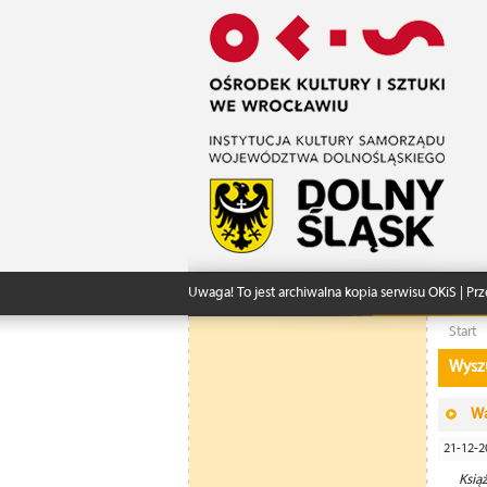
Uwaga! To jest archiwalna kopia serwisu OKiS | Prz
Start
Wysz
Wa
21-12-2
Książ