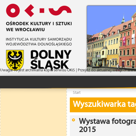
Uwaga! To jest archiwalna kopia serwisu OKiS | Przejdź do aktualnej wersji ->
www.
Start
Wyszukiwarka t
Wystawa fotograf
2015