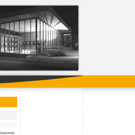
ading
Gorzowie