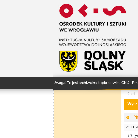
Uwaga! To jest archiwalna kopia serwisu OKiS | Prz
Start
Wysz
Pi
28-11-2
13 gr