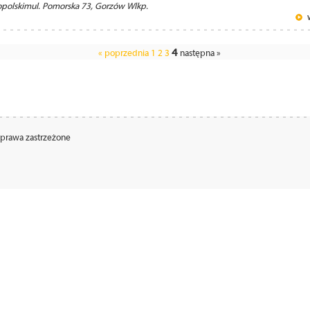
opolskimul. Pomorska 73, Gorzów Wlkp.
4
« poprzednia
1
2
3
następna »
 prawa zastrzeżone