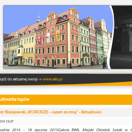
Lo
ejdź do aktualnej wersji ->
www.okis.pl
ukiwarka tagów
otr Błażejewski „W DRODZE – razem ze mną” - Aktualności
014 15:37
udnia 2014 – 18 stycznia 2015Galeria BWA, Miejski Ośrodek Sztuki w 