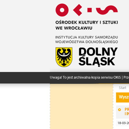
Uwaga! To jest archiwalna kopia serwisu OKiS | Prz
Start
Wysz
P
I 
18-03-2