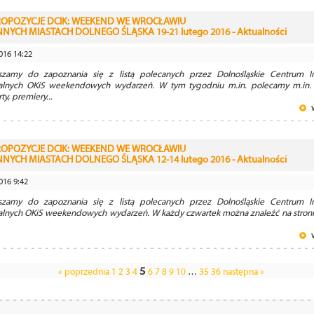
ROPOZYCJE DCIK: WEEKEND WE WROCŁAWIU
INNYCH MIASTACH DOLNEGO ŚLĄSKA 19-21 lutego 2016 - Aktualności
016 14:22
szamy do zapoznania się z listą polecanych przez Dolnośląskie Centrum In
ralnych OKiS weekendowych wydarzeń. W tym tygodniu m.in. polecamy m.in.
ty, premiery...
ROPOZYCJE DCIK: WEEKEND WE WROCŁAWIU
INNYCH MIASTACH DOLNEGO ŚLĄSKA 12-14 lutego 2016 - Aktualności
016 9:42
szamy do zapoznania się z listą polecanych przez Dolnośląskie Centrum In
ralnych OKiS weekendowych wydarzeń. W każdy czwartek można znaleźć na stronie
5
« poprzednia
1
2
3
4
6
7
8
9
10
…
35
36
następna »