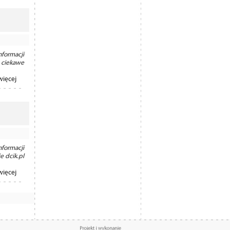
formacji
 ciekawe
więcej
formacji
 dcik.pl
więcej