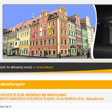
Lo
ejdź do aktualnej wersji ->
www.okis.pl
ukiwarka tagów
ROPOZYCJE DCIK: WEEKEND WE WROCŁAWIU
INNYCH MIASTACH DOLNEGO ŚLĄSKA 18-20 MARCA 2016 - Aktualności
016 10:17