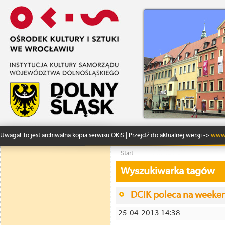
Uwaga! To jest archiwalna kopia serwisu OKiS | Przejdź do aktualnej wersji ->
www.
Start
Wyszukiwarka tagów
DCIK poleca na weekend
25-04-2013 14:38