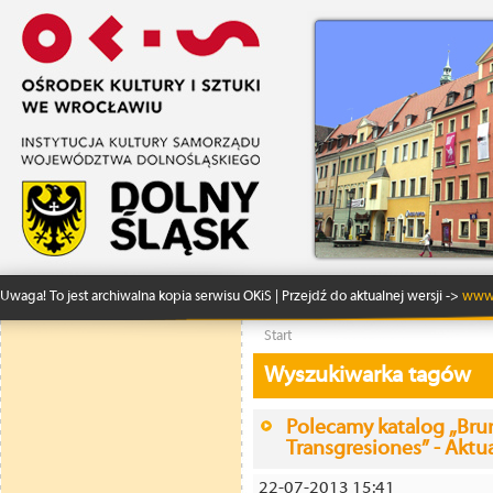
Uwaga! To jest archiwalna kopia serwisu OKiS | Przejdź do aktualnej wersji ->
www.
Start
Wyszukiwarka tagów
Polecamy katalog „Brun
Transgresiones” - Aktu
22-07-2013 15:41