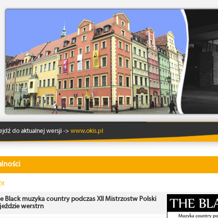
Lo
ejdź do aktualnej wersji ->
www.okis.pl
lności
ót
e Black muzyka country podczas XII Mistrzostw Polski
jeździe werstrn