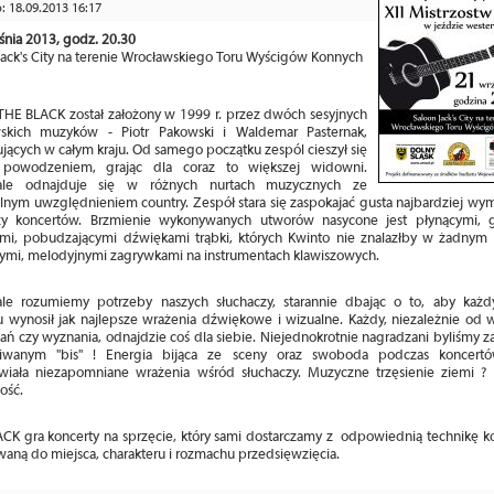
 18.09.2013 16:17
śnia 2013, godz. 20.30
Jack's City na terenie Wrocławskiego Toru Wyścigów Konnych
THE BLACK został założony w 1999 r. przez dwóch sesyjnych
skich muzyków - Piotr Pakowski i Waldemar Pasternak,
ujących w całym kraju. Od samego początku zespól cieszył się
powodzeniem, grając dla coraz to większej widowni.
ale odnajduje się w różnych nurtach muzycznych ze
lnym uwzględnieniem country. Zespół stara się zaspokajać gusta najbardziej wy
zy koncertów. Brzmienie wykonywanych utworów nasycone jest płynącymi, 
mi, pobudzającymi dźwiękami trąbki, których Kwinto nie znalazłby w żadnym s
ymi, melodyjnymi zagrywkami na instrumentach klawiszowych.
le rozumiemy potrzeby naszych słuchaczy, starannie dbając o to, aby każd
u wynosił jak najlepsze wrażenia dźwiękowe i wizualne. Każdy, niezależnie od wi
ń czy wyznania, odnajdzie coś dla siebie. Niejednokrotnie nagradzani byliśmy za
kiwanym "bis" ! Energia bijąca ze sceny oraz swoboda podczas koncert
wiała niezapomniane wrażenia wśród słuchaczy. Muzyczne trzęsienie ziemi ? 
ość.
CK gra koncerty na sprzęcie, który sami dostarczamy z odpowiednią technikę k
aną do miejsca, charakteru i rozmachu przedsięwzięcia.