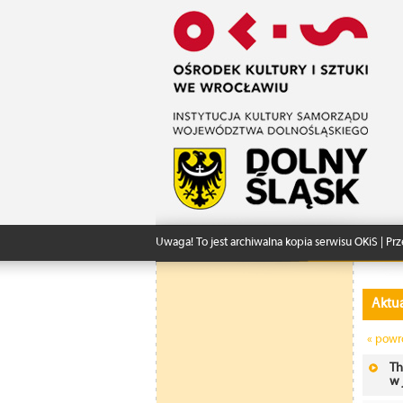
Uwaga! To jest archiwalna kopia serwisu OKiS | Prz
Aktua
« powr
Th
w 