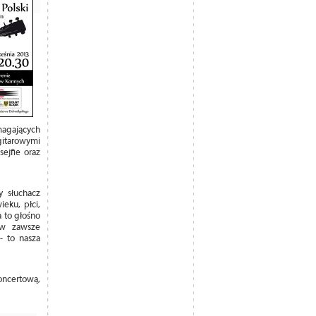
magających
gitarowymi
ejfie oraz
y słuchacz
eku, płci,
 to głośno
ów zawsze
- to nasza
oncertową,