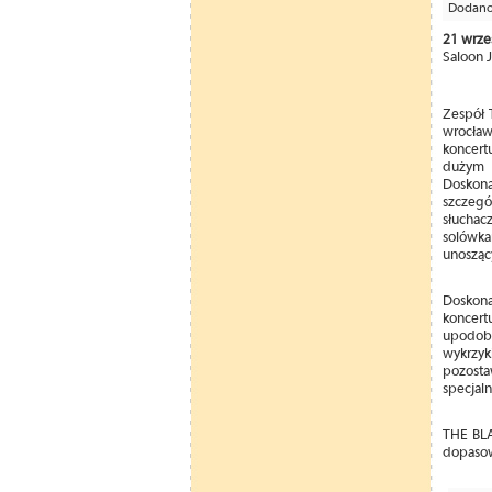
Dodano:
21 wrze
Saloon 
Zespół 
wrocław
koncert
dużym 
Doskon
szczegó
słuchac
solówka
unosząc
Doskona
koncert
upodoba
wykrzy
pozosta
specjaln
THE BLA
dopasow