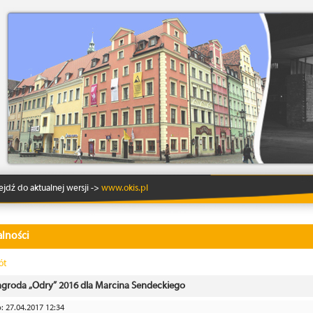
Lo
ejdź do aktualnej wersji ->
www.okis.pl
lności
ót
groda „Odry” 2016 dla Marcina Sendeckiego
 27.04.2017 12:34