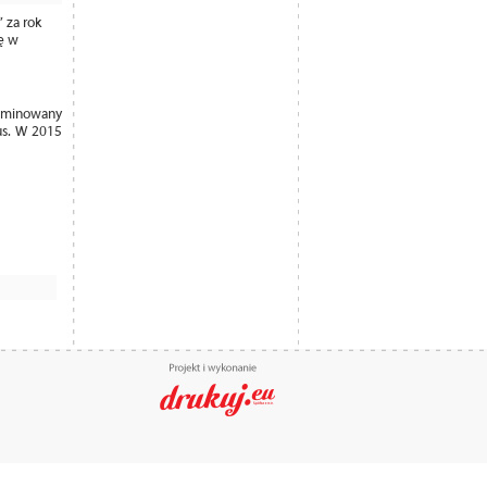
 za rok
ię w
 Nominowany
us. W 2015