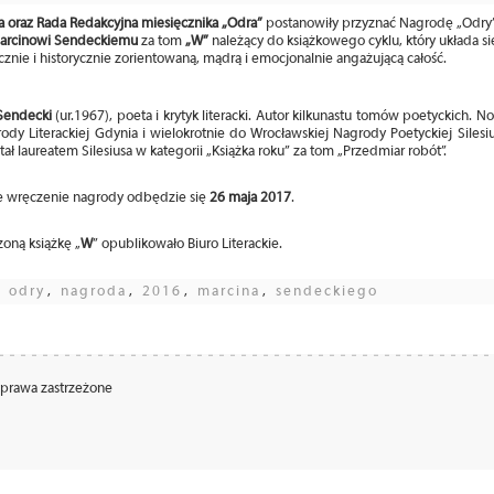
a oraz Rada Redakcyjna miesięcznika „Odra”
postanowiły przyznać Nagrodę „Odry”
rcinowi Sendeckiemu
za tom
„W”
należący do książkowego cyklu, który układa s
cznie i historycznie zorientowaną, mądrą i emocjonalnie angażującą całość.
Sendecki
(ur.1967), poeta i krytyk literacki. Autor kilkunastu tomów poetyckich.
ody Literackiej Gdynia i wielokrotnie do Wrocławskiej Nagrody Poetyckiej Silesi
tał laureatem Silesiusa w kategorii „Książka roku” za tom „Przedmiar robót”.
ne wręczenie nagrody odbędzie się
26 maja 2017
.
oną książkę „
W
” opublikowało Biuro Literackie.
:
odry
,
nagroda
,
2016
,
marcina
,
sendeckiego
 prawa zastrzeżone