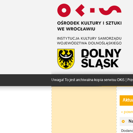
Uwaga! To jest archiwalna kopia serwisu OKiS | Prz
Aktua
« powr
Na
Dodano: