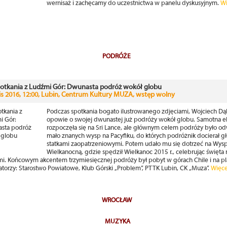
wernisaż i zachęcamy do uczestnictwa w panelu dyskusyjnym.
Wi
PODRÓŻE
otkania z Ludźmi Gór: Dwunasta podróż wokół globu
lis 2016, 12:00, Lubin, Centrum Kultury MUZA, wstęp wolny
Podczas spotkania bogato ilustrowanego zdjęciami, Wojciech D
opowie o swojej dwunastej już podróży wokół globu. Samotna e
rozpoczęła się na Sri Lance, ale głównym celem podróży było o
mało znanych wysp na Pacyfiku, do których podróżnik docierał g
statkami zaopatrzeniowymi. Potem udało mu się dotrzeć na Wys
Wielkanocną, gdzie spędził Wielkanoc 2015 r., celebrując święta
mi. Końcowym akcentem trzymiesięcznej podróży był pobyt w górach Chile i na pl
atorzy: Starostwo Powiatowe, Klub Górski „Problem”, PTTK Lubin, CK „Muza”.
Więce
WROCŁAW
MUZYKA