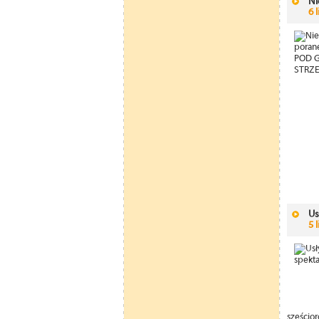
Ni
6 
Us
5 
sześcio