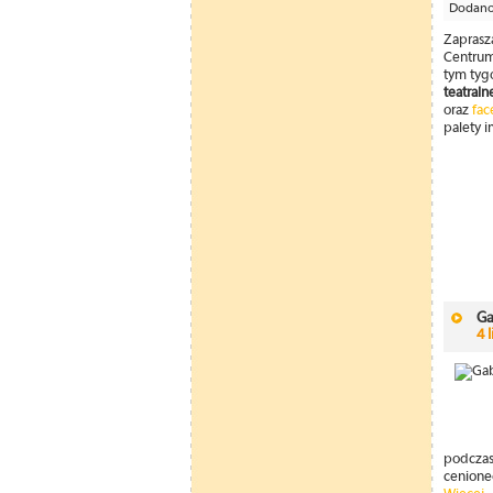
Dodano:
Zaprasza
Centrum
tym tyg
teatraln
oraz
fac
palety 
Ga
4 
podczas
cenioneg