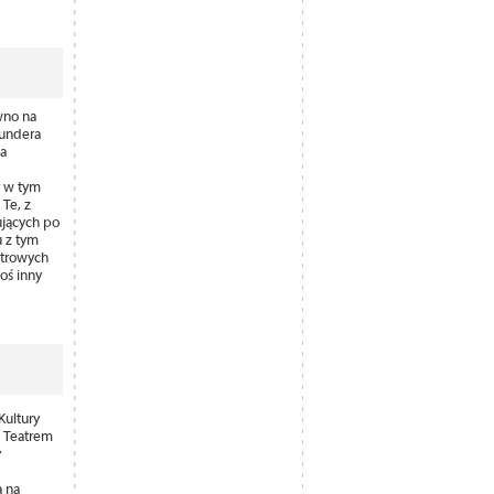
wno na
Kundera
sa
y w tym
 Te, z
ujących po
 z tym
ętrowych
toś inny
Kultury
z Teatrem
y
a na