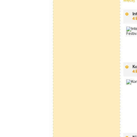
Więcej
In
4 
Ko
4 