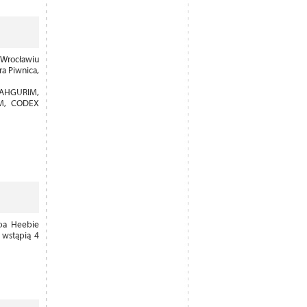
Wrocławiu
ra Piwnica,
AHGURIM,
RM, CODEX
pa Heebie
 wstąpią 4