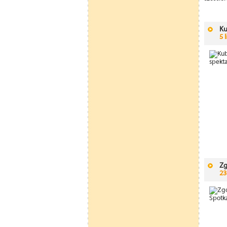
Ku
5 
Zg
23