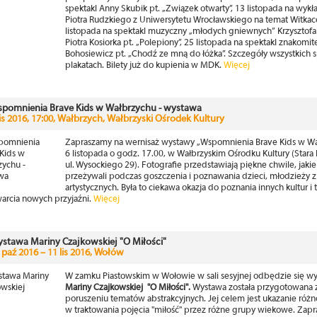
spektakl Anny Skubik pt. „Związek otwarty”, 13 listopada na wykła
Piotra Rudzkiego z Uniwersytetu Wrocławskiego na temat Witkac
listopada na spektakl muzyczny „młodych gniewnych” Krzysztofa 
Piotra Kosiorka pt. „Polepiony”, 25 listopada na spektakl znakomit
Bohosiewicz pt. „Chodź ze mną do łóżka”. Szczegóły wszystkich 
plakatach. Bilety już do kupienia w MDK.
Więcej
pomnienia Brave Kids w Wałbrzychu - wystawa
lis 2016, 17:00, Wałbrzych, Wałbrzyski Ośrodek Kultury
Zapraszamy na wernisaż wystawy „Wspomnienia Brave Kids w Wa
6 listopada o godz. 17.00, w Wałbrzyskim Ośrodku Kultury (Stara 
ul. Wysockiego 29). Fotografie przedstawiają piękne chwile, jaki
przeżywali podczas goszczenia i poznawania dzieci, młodzieży 
artystycznych. Była to ciekawa okazja do poznania innych kultur i t
warcia nowych przyjaźni.
Więcej
stawa Mariny Czajkowskiej "O Miłości"
 paź 2016 – 11 lis 2016, Wołów
W zamku Piastowskim w Wołowie w sali sesyjnej odbędzie się w
Mariny Czajkowskiej "O Miłości".
Wystawa została przygotowana z
poruszeniu tematów abstrakcyjnych. Jej celem jest ukazanie róż
w traktowania pojęcia "miłość" przez różne grupy wiekowe. Zap