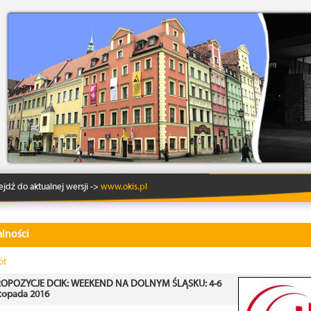
Lo
ejdź do aktualnej wersji ->
www.okis.pl
lności
ót
OPOZYCJE DCIK: WEEKEND NA DOLNYM ŚLĄSKU: 4-6
stopada 2016