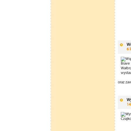
Ws
6 
oraz za
Wy
14