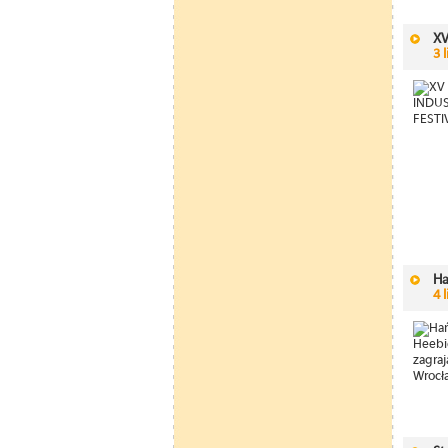
XV
3 
Ha
4 