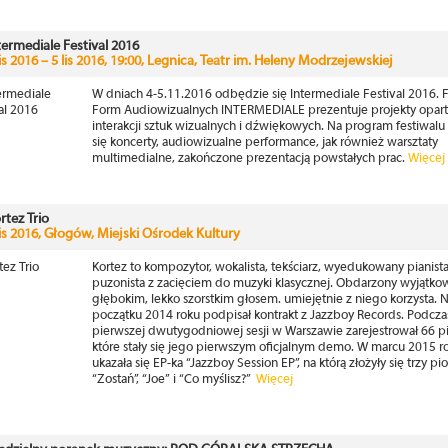
termediale Festival 2016
lis 2016 – 5 lis 2016, 19:00, Legnica, Teatr im. Heleny Modrzejewskiej
W dniach 4-5.11.2016 odbędzie się Intermediale Festival 2016. F
Form Audiowizualnych INTERMEDIALE prezentuje projekty opart
interakcji sztuk wizualnych i dźwiękowych. Na program festiwalu 
się koncerty, audiowizualne performance, jak również warsztaty
multimedialne, zakończone prezentacją powstałych prac.
Więcej
rtez Trio
lis 2016, Głogów, Miejski Ośrodek Kultury
Kortez to kompozytor, wokalista, tekściarz, wyedukowany pianista
puzonista z zacięciem do muzyki klasycznej. Obdarzony wyjątk
głębokim, lekko szorstkim głosem. umiejętnie z niego korzysta. 
początku 2014 roku podpisał kontrakt z Jazzboy Records. Podcza
pierwszej dwutygodniowej sesji w Warszawie zarejestrował 66 p
które stały się jego pierwszym oficjalnym demo. W marcu 2015 r
ukazała się EP-ka “Jazzboy Session EP”, na którą złożyły się trzy pi
“Zostań”, “Joe” i “Co myślisz?”
Więcej