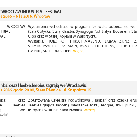
 WROCŁAW INDUSTRIAL FESTIVAL
lis 2016 – 6 lis 2016, Wrocław
Wydarzenia wchodzące w program festiwalu, odbędą się we 
(Sala Gotycka, Stary Klasztor, Synagoga Pod Białym Bocianem, Sta
CRK) oraz w Starej Koplani w Wałbrzychu.
Wystąpią: HOLOTROP, HIROSHIMABEND, EMMA ZUNZ, Z
VOMIR, PSYCHIC TV, MAIN, ASMUS TIETCHENS, FOLKSTO
EMPIRE, SIGILLUM S i inni.
Więcej
ńba! oraz Heebie Jeebies zagrają we Wrocławiu!
lis 2016, godz. 20.00, Stara Piwnica, ul. Krupnicza 15
Zbuntowana Orkiestra Podwórkowa „Hańba!” oraz czeska gru
Jeebies grająca radosną mieszankę folku, reggae, ska i punku,
listopada w klubie Stara Piwnica.
Więcej