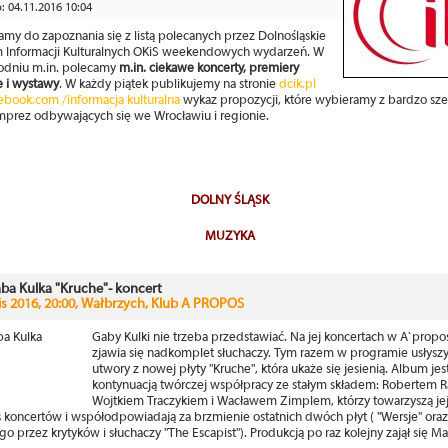
 04.11.2016 10:04
my do zapoznania się z listą polecanych przez Dolnośląskie
 Informacji Kulturalnych OKiS weekendowych wydarzeń. W
odniu m.in. polecamy
m.in. ciekawe koncerty, premiery
e i wystawy
. W każdy piątek publikujemy na stronie
dcik.pl
ebook.com /informacja kulturalna
wykaz propozycji, które wybieramy z bardzo sze
imprez odbywających się we Wrocławiu i regionie.
DOLNY ŚLĄSK
MUZYKA
ba Kulka "Kruche"- koncert
lis 2016, 20:00, Wałbrzych, Klub A PROPOS
Gaby Kulki nie trzeba przedstawiać. Na jej koncertach w A`prop
zjawia się nadkomplet słuchaczy. Tym razem w programie usłys
utwory z nowej płyty "Kruche", która ukaże się jesienią. Album jes
kontynuacją twórczej współpracy ze stałym składem: Robertem 
Wojtkiem Traczykiem i Wacławem Zimplem, którzy towarzyszą jej
 koncertów i współodpowiadają za brzmienie ostatnich dwóch płyt ( "Wersje" oraz
o przez krytyków i słuchaczy "The Escapist"). Produkcją po raz kolejny zajął się Ma