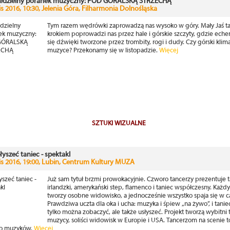
edzielny poranek muzyczny: POD GÓRALSKĄ STRZECHĄ
lis 2016, 10:30, Jelenia Góra, Filharmonia Dolnośląska
Tym razem wędrówki zaprowadzą nas wysoko w góry. Mały Jaś 
krokiem poprowadzi nas przez hale i górskie szczyty, gdzie eche
się dźwięki tworzone przez trombity, rogi i dudy. Czy górski klima
muzyce? Przekonamy się w listopadzie.
Więcej
SZTUKI WIZUALNE
łyszeć taniec - spektakl
lis 2016, 19:00, Lubin, Centrum Kultury MUZA
Już sam tytuł brzmi prowokacyjnie. Czworo tancerzy prezentuje t
irlandzki, amerykański step, flamenco i taniec współczesny. Każdy
tworzy osobne widowisko, a jednocześnie wszystko spaja się w ca
Prawdziwa uczta dla oka i ucha: muzyka i śpiew „na żywo”, i taniec
tylko można zobaczyć, ale także usłyszeć. Projekt tworzą wybitni 
muzycy, soliści widowisk w Europie i USA. Tancerzom na scenie 
ro muzyków.
Więcej