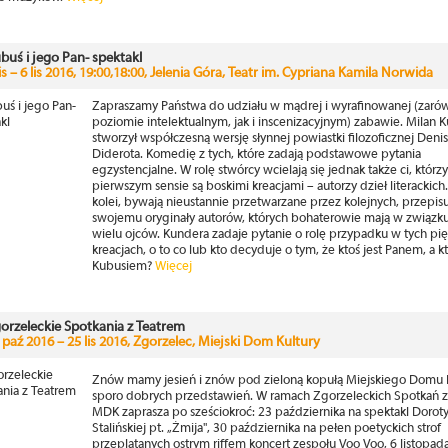
buś i jego Pan- spektakl
lis – 6 lis 2016, 19:00,18:00, Jelenia Góra, Teatr im. Cypriana Kamila Norwida
Zapraszamy Państwa do udziału w mądrej i wyrafinowanej (zaró
poziomie intelektualnym, jak i inscenizacyjnym) zabawie. Milan 
stworzył współczesną wersję słynnej powiastki filozoficznej Deni
Diderota. Komedię z tych, które zadają podstawowe pytania
egzystencjalne. W rolę stwórcy wcielają się jednak także ci, którz
pierwszym sensie są boskimi kreacjami – autorzy dzieł literackich.
kolei, bywają nieustannie przetwarzane przez kolejnych, przepis
swojemu oryginały autorów, których bohaterowie mają w związku
wielu ojców. Kundera zadaje pytanie o rolę przypadku w tych pi
kreacjach, o to co lub kto decyduje o tym, że ktoś jest Panem, a k
Kubusiem?
Więcej
orzeleckie Spotkania z Teatrem
 paź 2016 – 25 lis 2016, Zgorzelec, Miejski Dom Kultury
Znów mamy jesień i znów pod zieloną kopułą Miejskiego Domu 
sporo dobrych przedstawień. W ramach Zgorzeleckich Spotkań 
MDK zaprasza po sześciokroć: 23 października na spektakl Dorot
Stalińskiej pt. „Żmija", 30 października na pełen poetyckich strof
przeplatanych ostrym riffem koncert zespołu Voo Voo, 6 listopad