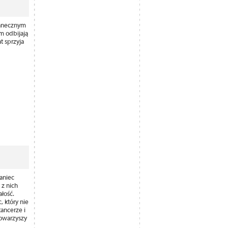
tanecznym
m odbijają
t sprzyja
aniec
 z nich
łość.
, który nie
tancerze i
towarzyszy