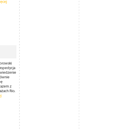
ęcej
ąbrowski
kspedycja
dwiedzenie
łównie
pę
 razem z
ażach Rio.
j