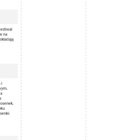
estiwal
e na
składają
 i
owym,
Na
s
iosenek,
oku
osenki: