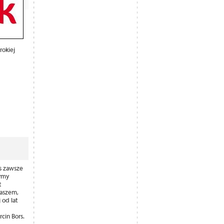
rokiej
os zawsze
zymy
t
Raszem,
 od lat
rcin Bors.