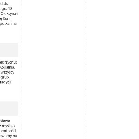
d dr.
ego, 18
Oleksyna i
ej Soni
spotkań na
łbrzychu”,
Kopalnia,
e wszyscy
z grup
radycji
ystawa
 myślą o
norodności
raszamy na