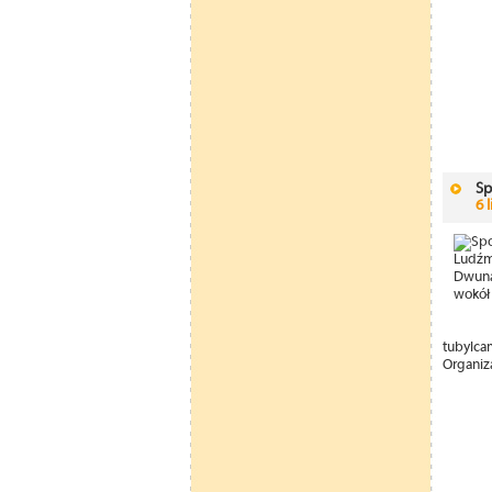
Sp
6 
tubylca
Organiz