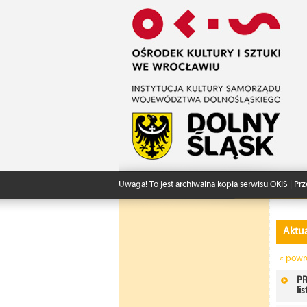
Uwaga! To jest archiwalna kopia serwisu OKiS | Prz
Aktua
« powr
PR
li