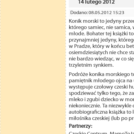
14 lutego 2012
Dodano: 08.05.2012 15:23
Konik morski to jedyny przed
którego samiec, nie samica,
młode. Bohater tej książki to
przynajmniej jedyny, które
w Pradze, który w końcu be
osiemdziesiątych nie chce st
nie bardzo wiedząc, w co się
trzyletnim synkiem.
Podróże konika morskiego t
pamiętnik młodego ojca na ur
występuje czołowy czeski h
spodziewać tylko tego, że za
mleko i zgubi dziecko w mo
niekoniecznie. Ta niezwykle 
autobiograficzna książka to
miłośnika czeskiej (lub po p
Partnerzy: