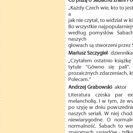
Co piszą o Šabachu znani Po
„Każdy Czech wie, kto to jes
a
jak nie czytał, to widział w
Bo wszystkie najpopularniejs
według pomysłów Šabach
naszych
głowach są stworzeni przez 
Mariusz Szczygieł
- dziennika
„Czytałem ostatnio książk
tytule "Gówno się pali"
prozaicznych zdarzeniach, k
Polecam.”
Andrzej Grabowski
- aktor
Literatura czeska par 
melancholią. I w tym, że wsz
po szyję w dniu powszednim.
naszych seriali. W niej ch
niewiarygodne. O normaln
normalność. Šabach to węd
znajomych, sąsiadów - tylko 