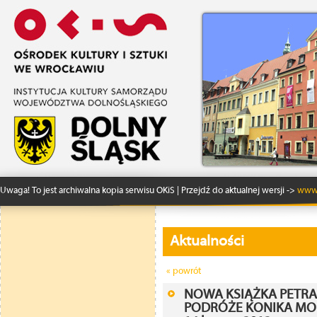
Uwaga! To jest archiwalna kopia serwisu OKiS | Przejdź do aktualnej wersji ->
www.
Aktualności
« powrót
NOWA KSIĄŻKA PETR
PODRÓŻE KONIKA MO