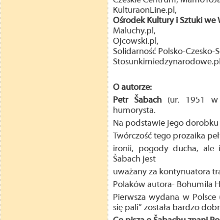
Czeskie Centrum, MamoToJ
KulturaonLine.pl,
Ośrodek Kultury i Sztuki we
Maluchy.pl,
Ojcowski.pl,
Solidarność Polsko-Czesko-
Stosunkimiedzynarodowe.p
O autorze:
Petr Šabach
(ur. 1951 w 
humorysta.
Na podstawie jego dorobku 
Twórczość tego prozaika peł
ironii, pogody ducha, ale 
Šabach jest
uważany za kontynuatora tra
Polaków autora- Bohumila H
Pierwsza wydana w Polsce 
się pali” została bardzo dob