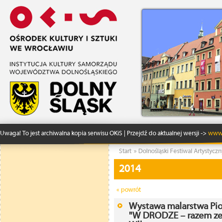
Uwaga! To jest archiwalna kopia serwisu OKiS | Przejdź do aktualnej wersji ->
www.
Start
»
Dolnośląski Festiwal Artystyczn
2014
« powrót
Wystawa malarstwa Pio
"W DRODZE – razem ze