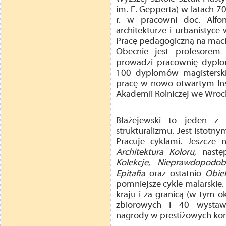
im. E. Gepperta) w latach 
r. w pracowni doc. Alfo
architekturze i urbanistyc
Pracę pedagogiczną na macie
Obecnie jest profesore
prowadzi pracownię dyplo
100 dyplomów magisterski
pracę w nowo otwartym Inst
Akademii Rolniczej we Wrocł
Błażejewski to jeden z 
strukturalizmu. Jest istotny
Pracuje cyklami. Jeszcze
Architektura Koloru
, nast
Kolekcje
,
Nieprawdopodob
Epitafia
oraz ostatnio
Obie
pomniejsze cykle malarskie.
kraju i za granicą (w tym 
zbiorowych i 40 wystaw 
nagrody w prestiżowych ko