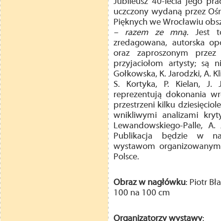
Jubileusz 40-lecia jego pr
uczczony wydaną przez Ośro
Pięknych we Wrocławiu obs
–
razem ze mną.
Jest 
zredagowana, autorska op
oraz zaproszonym przez
przyjaciołom artysty; są n
Gołkowska, K. Jarodzki, A. K
S. Kortyka, P. Kielan, J.
reprezentują dokonania wr
przestrzeni kilku dziesięcio
wnikliwymi analizami kryt
Lewandowskiego-Palle, A. 
Publikacja będzie w na
wystawom organizowanym w
Polsce.
Obraz w nagłówku
: Piotr Bł
100 na 100 cm
Organizatorzy wystawy
: