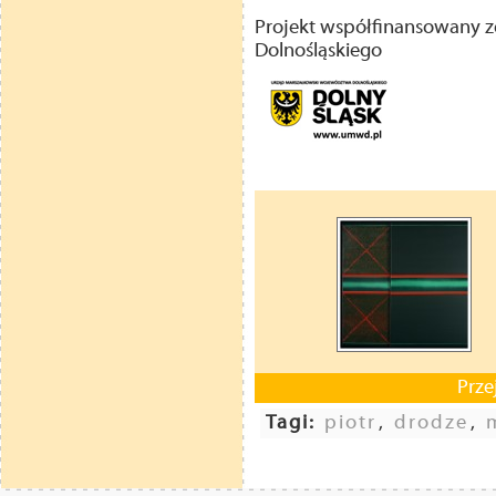
Projekt współfinansowany
Dolnośląskiego
Prze
Tagi:
piotr
,
drodze
,