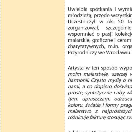
Uwielbia spotkania i wymi
młodzieżą, przede wszystkim 
Uczestniczył w ok. 50 ta
zorganizował, szczegól
wspomnieć o pasji kolekcjo
malarskie, graficzne i cera
charytatywnych, m.in. org
Przyrodniczy we Wrocławiu.
Artysta w ten sposób wypo
moim malarstwie, szerzej 
harmonii. Często myślę o nie
nami, a co dopiero doświad
proste, syntetyczne i aby wł
tym, upraszczam, odrzucam
koloru, światła i formy pra
malarstwo z najprostszyc
różnicuję fakturę stosując s