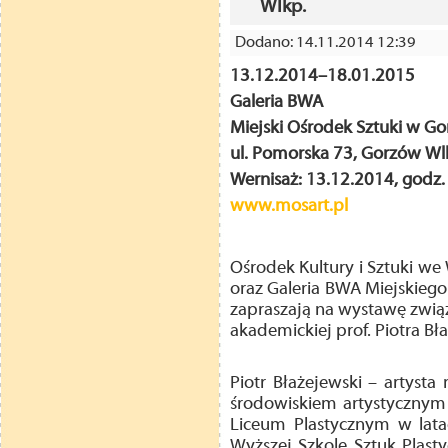
Wlkp.
Dodano: 14.11.2014 12:39
13.12.2014–18.01.2015
Galeria BWA
Miejski Ośrodek Sztuki w G
ul. Pomorska 73, Gorzów Wl
Wernisaż:
13.12.2014, godz.
www.mosart.pl
Ośrodek Kultury i Sztuki we 
oraz Galeria BWA Miejskieg
zapraszają na wystawę związ
akademickiej prof. Piotra B
Piotr Błażejewski – artyst
środowiskiem artystycznym 
Liceum Plastycznym w lat
Wyższej Szkole Sztuk Plast